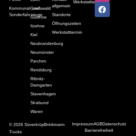
Werkstatttermin
allgemein
Kommunal- und
Greifswald
Sonderfahrzeuge
Standorte
Güstrow
Öffnungszeiten
Itzehoe
Werkstatttermin
Kiel
Neubrandenburg
Neumünster
Parchim
Rendsburg
Ribnitz-
Damgarten
Stavenhagen
Stralsund
Waren
Impressum
AGB
Datenschutz
©
2026
SüverkrüpBrinkmann
Barrierefreiheit
Trucks