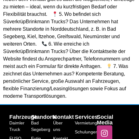
zu mieten – ideal, wenn du kurzfristigen Bedarf oder
Flexibilität brauchst.
5. Wo befindet sich
SüverkrüpBrinkmann Trucks? Das Unternehmen hat
mehrere Standorte in Norddeutschland, z. B. in Bad
Segeberg, Kiel, Itzehoe, Greifswald, Neumünster und
weiteren Orten.
6. Wie erreiche ich
SüverkrüpBrinkmann Trucks? Über die Kontaktseite der
Website findest du Ansprechpartner, Telefonnummern und
meist auch ein Formular für direkte Anfragen.
7. Was
zeichnet das Unternehmen aus? Kompetente Beratung,
persönlicher Service, große Auswahl an Fahrzeugen,
flexible Finanzierung/Leasinglösungen sowie Fokus auf
moderne Transportlösungen.
Fahrzeuge
Standorte
Kontakt
Services
Social
Media
Daimler
Bad
Über
Vermietung
Truck
Segeberg
uns
Schulungen
FUSO
Eutin
Kontakt