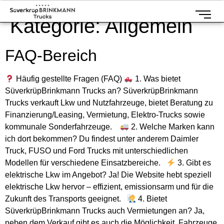
Kategorie:
Allgemein
FAQ-Bereich
Häufig gestellte Fragen (FAQ)
1. Was bietet
SüverkrüpBrinkmann Trucks an? SüverkrüpBrinkmann
Trucks verkauft Lkw und Nutzfahrzeuge, bietet Beratung zu
Finanzierung/Leasing, Vermietung, Elektro-Trucks sowie
kommunale Sonderfahrzeuge.
2. Welche Marken kann
ich dort bekommen? Du findest unter anderem Daimler
Truck, FUSO und Ford Trucks mit unterschiedlichen
Modellen für verschiedene Einsatzbereiche.
3. Gibt es
elektrische Lkw im Angebot? Ja! Die Website hebt speziell
elektrische Lkw hervor – effizient, emissionsarm und für die
Zukunft des Transports geeignet.
4. Bietet
SüverkrüpBrinkmann Trucks auch Vermietungen an? Ja,
neben dem Verkauf gibt es auch die Möglichkeit, Fahrzeuge