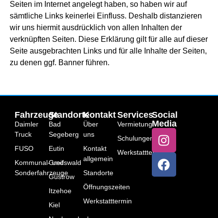
Seiten im Internet angelegt haben, so haben wir auf
sämtliche Links keinerlei Einfluss. Deshalb distanzieren
wir uns hiermit ausdrücklich von allen Inhalten der
verknüpften Seiten. Diese Erklärung gilt für alle auf dieser
Seite ausgebrachten Links und für alle Inhalte der Seiten,
zu denen ggf. Banner führen.
Fahrzeuge
Standorte
Kontakt
Services
Social
Media
Daimler
Bad
Über
Vermietung
Truck
Segeberg
uns
Schulungen
FUSO
Eutin
Kontakt
Werkstatttermin
allgemein
Kommunal- und
Greifswald
Sonderfahrzeuge
Standorte
Güstrow
Öffnungszeiten
Itzehoe
Werkstatttermin
Kiel