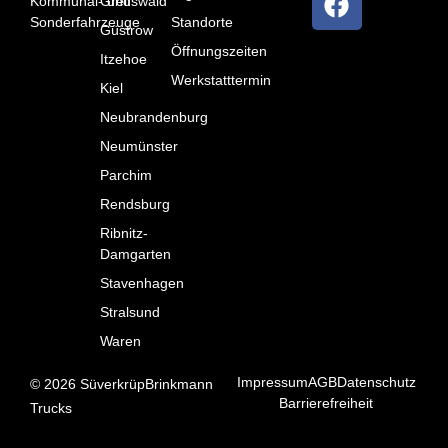
Kommunal- und
Greifswald
Sonderfahrzeuge
Standorte
Güstrow
Öffnungszeiten
Itzehoe
Werkstatttermin
Kiel
Neubrandenburg
Neumünster
Parchim
Rendsburg
Ribnitz-
Damgarten
Stavenhagen
Stralsund
Waren
Impressum
AGB
Datenschutz
©
2026
SüverkrüpBrinkmann
Barrierefreiheit
Trucks