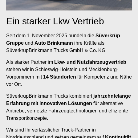
Ein starker Lkw Vertrieb
Seit dem 1. November 2025 bündeln die
Süverkrüp
Gruppe
und
Auto Brinkmann
ihre Kräfte als
SüverkrüpBrinkmann Trucks GmbH & Co. KG.
Als starker Partner im
Lkw- und Nutzfahrzeugvertrieb
stehen wir in Schleswig-Holstein und Mecklenburg-
Vorpommern mit
14 Standorten
für Kompetenz und Nähe
vor Ort.
SüverkrüpBrinkmann Trucks kombiniert
jahrzehntelange
Erfahrung mit innovativen Lösungen
für alternative
Antriebe, vernetzte Fahrzeugtechnologien und effiziente
Transportkonzepte.
Wir sind Ihr verlässlicher Truck-Partner in
Norddeutschland und setzen gemeinsam auf
Kontinuität