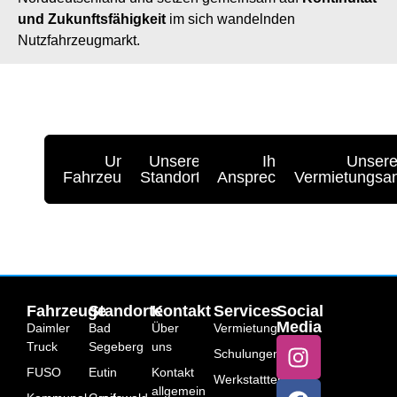
und Zukunftsfähigkeit
im sich wandelnden
Nutzfahrzeugmarkt.
Unser
Unsere
Ihre
Unser
Fahrzeugangebot
Standorte
Ansprechpartner
Vermietungsa
Fahrzeuge
Standorte
Kontakt
Services
Social
Media
Daimler
Bad
Über
Vermietung
Truck
Segeberg
uns
Schulungen
FUSO
Eutin
Kontakt
Werkstatttermin
allgemein