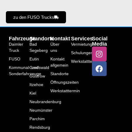
zu den FUSO Trucks
Fahrzeuge
Standorte
Kontakt
Services
Social
Media
Daimler
Bad
Über
Vermietung
Truck
Segeberg
uns
Schulungen
FUSO
Eutin
Kontakt
Werkstatttermin
allgemein
Kommunal- und
Greifswald
Sonderfahrzeuge
Standorte
Güstrow
Öffnungszeiten
Itzehoe
Werkstatttermin
Kiel
Neubrandenburg
Neumünster
Parchim
Rendsburg