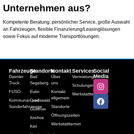
Unternehmen aus?
Kompetente Beratung, persönlicher Service, große Auswahl
an Fahrzeugen, flexible Finanzierung/Leasinglösungen
sowie Fokus auf moderne Transportlösungen.
Fahrzeuge
Standorte
Kontakt
Services
Social
Media
Daimler
Bad
Über
Vermietung
Truck
Segeberg
uns
Schulungen
FUSO
Eutin
Kontakt
Werkstatttermin
allgemein
Kommunal- und
Greifswald
Sonderfahrzeuge
Standorte
Güstrow
Öffnungszeiten
Itzehoe
Werkstatttermin
Kiel