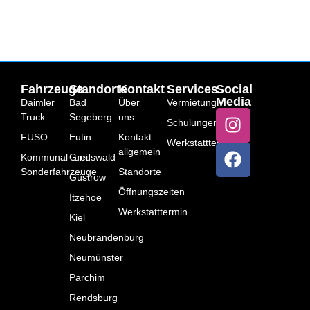
Fahrzeuge
Standorte
Kontakt
Services
Social
Media
Daimler
Bad
Über
Vermietung
Truck
Segeberg
uns
Schulungen
FUSO
Eutin
Kontakt
Werkstatttermin
allgemein
Kommunal- und
Greifswald
Sonderfahrzeuge
Standorte
Güstrow
Öffnungszeiten
Itzehoe
Werkstatttermin
Kiel
Neubrandenburg
Neumünster
Parchim
Rendsburg